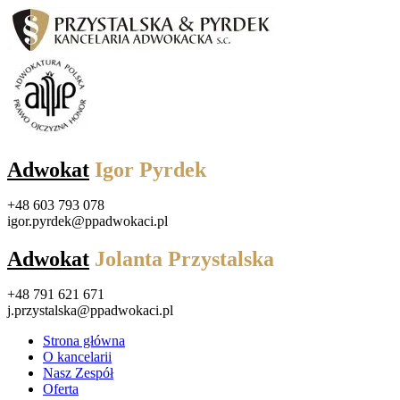
Adwokat
Igor Pyrdek
+48 603 793 078
igor.pyrdek@ppadwokaci.pl
Adwokat
Jolanta Przystalska
+48 791 621 671
j.przystalska@ppadwokaci.pl
Strona główna
O kancelarii
Nasz Zespół
Oferta