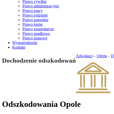
Prawo cywilne
Prawo administracyjne
Prawo pracy
Prawo rodzinne
Prawo autorskie
Prawo karne
Prawo gospodarcze
Prawo spadkowe
Prawo prasowe
Wynagrodzenie
Kontakt
Adwokaci
–
Oferta
–
D
Dochodzenie odszkodowań
Odszkodowania Opole