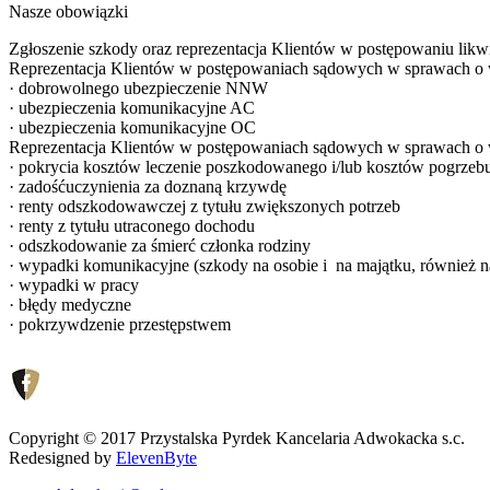
Nasze obowiązki
Zgłoszenie szkody oraz reprezentacja Klientów w postępowaniu lik
Reprezentacja Klientów w postępowaniach sądowych w sprawach o w
· dobrowolnego ubezpieczenie NNW
· ubezpieczenia komunikacyjne AC
· ubezpieczenia komunikacyjne OC
Reprezentacja Klientów w postępowaniach sądowych w sprawach o 
· pokrycia kosztów leczenie poszkodowanego i/lub kosztów pogrzeb
· zadośćuczynienia za doznaną krzywdę
· renty odszkodowawczej z tytułu zwiększonych potrzeb
· renty z tytułu utraconego dochodu
· odszkodowanie za śmierć członka rodziny
· wypadki komunikacyjne (szkody na osobie i na majątku, również na
· wypadki w pracy
· błędy medyczne
· pokrzywdzenie przestępstwem
Copyright © 2017 Przystalska Pyrdek Kancelaria Adwokacka s.c.
Redesigned by
ElevenByte